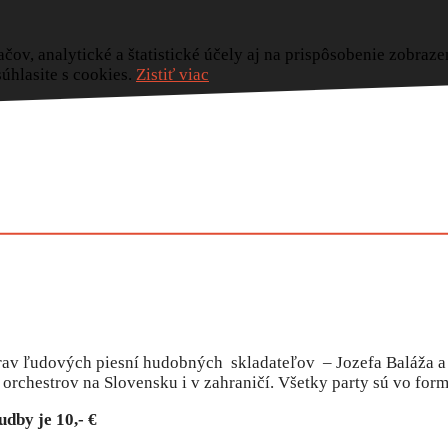
ačov, analytické a štatistické účely aj na prispôsobenie zobraz
úhlasite s cookies.
Zistiť viac
av ľudových piesní hudobných skladateľov – Jozefa Baláža a
rchestrov na Slovensku i v zahraničí. Všetky party sú vo for
dby je 10,- €