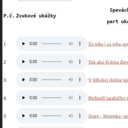
Spevác
P.č.
Zvukové ukážky           
part uk
1
Za mňa,i za teba sp
2
Tak ako švárna die
3
V hlbokej doline s
4
Preleteli jarabičky
5
Zmes - Horenka- s