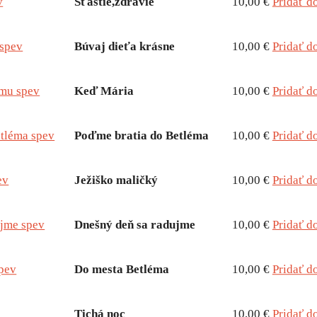
v
Šťastie,zdravie
10,00 €
Pridať d
 spev
Búvaj dieťa krásne
10,00 €
Pridať d
mu spev
Keď Mária
10,00 €
Pridať d
etléma spev
Poďme bratia do Betléma
10,00 €
Pridať d
ev
Ježiško maličký
10,00 €
Pridať d
ujme spev
Dnešný deň sa radujme
10,00 €
Pridať d
spev
Do mesta Betléma
10,00 €
Pridať d
Tichá noc
10,00 €
Pridať d