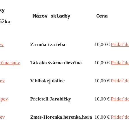
ky 
Názov skladby       
Cena
ážka
ev
Za mňa i za teba
10,00 €
Pridať d
včina spev
Tak ako švárna dievčina
10,00 €
Pridať d
pev
V hlbokej doline
10,00 €
Pridať d
 spev
Preleteli Jarabičky
10,00 €
Pridať d
pev
Zmes-Horenka,horenka,hora
10,00 €
Pridať d