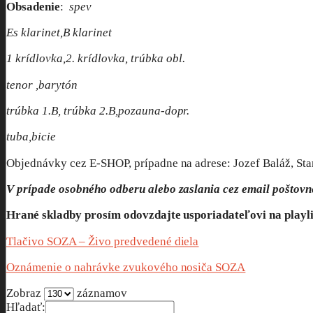
Obsadenie
:
spev
Es klarinet,B klarinet
1 krídlovka,2. krídlovka, trúbka obl.
tenor ,barytón
trúbka 1.B, trúbka 2.B,pozauna-dopr.
tuba,bicie
Objednávky cez E-SHOP, prípadne na adrese: Jozef Baláž, Sta
V prípade osobného odberu alebo zaslania cez email poštovn
Hrané skladby prosím odovzdajte usporiadateľovi na playl
Tlačivo SOZA – Živo predvedené diela
Oznámenie o nahrávke zvukového nosiča SOZA
Zobraz
záznamov
Hľadať: