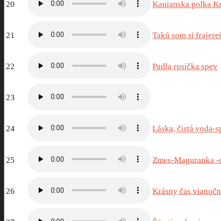
20
Kanianska polka K
21
Takú som si frajere
22
Padla rosička spev
23
24
Láska, čistá voda-
25
Zmes-Maguranka -d
26
Krásny čas vianoč