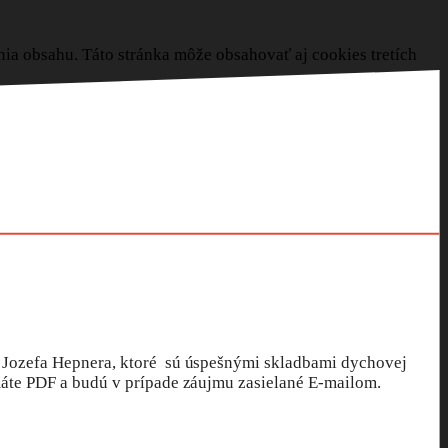
enia obsahu. Táto stránka môže obsahovať aj cookies tretích
 Jozefa Hepnera, ktoré sú úspešnými skladbami dychovej
máte PDF a budú v prípade záujmu zasielané E-mailom.