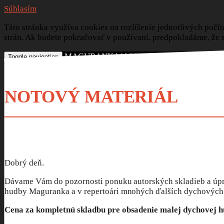
Súhlasím
Táto stránka využíva cookies na rozlíšenie jednotlivých počít
strán. Ak budete pokračovať v používaní, predpokladáme, že s
MAGURANKA | MAGURANKA JUNIOR
Toggle navigation
O NÁS
KONTAKT
NOTOVÝ MATERIÁL
TERMÍNY
CD A DVD
NOTOVÝ MATERIÁL
DIPLOMY
FOTOGALÉRIE
OBSADENIE
VIDEO
Dobrý deň.
Dávame Vám do pozornosti ponuku autorských skladieb a úpr
hudby Maguranka a v repertoári mnohých ďalších dychových o
Cena za kompletnú skladbu pre obsadenie malej dychovej hu