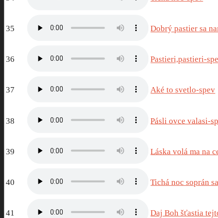
35
Dobrý pastier sa na
36
Pastieri,pastieri-sp
37
Aké to svetlo-spev
38
Pásli ovce valasi-s
39
Láska volá ma na c
40
Tichá noc soprán s
41
Daj Boh šťastia tej