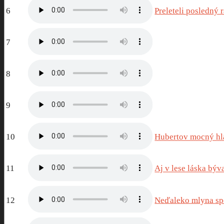
6
Preleteli posledný 
7
8
9
10
Hubertov mocný hl
11
Aj v lese láska býv
12
Neďaleko mlyna sp