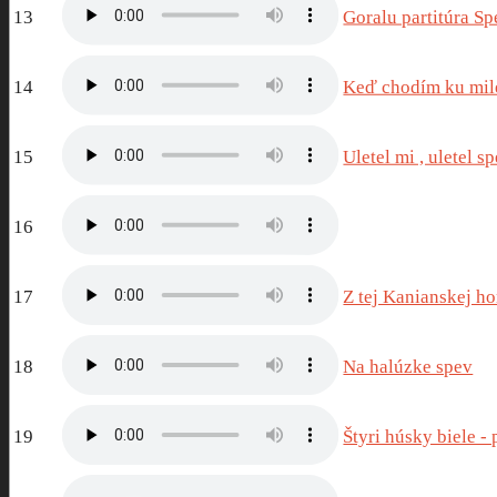
13
Goralu partitúra Sp
14
Keď chodím ku mil
15
Uletel mi , uletel s
16
17
Z tej Kanianskej h
18
Na halúzke spev
19
Štyri húsky biele - 