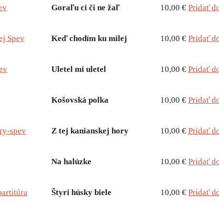
ev
Goraľu ci či ne žaľ
10,00 €
Pridať d
ej Spev
Keď chodím ku milej
10,00 €
Pridať d
pev
Uletel mi uletel
10,00 €
Pridať d
Košovská polka
10,00 €
Pridať d
ory-spev
Z tej kanianskej hory
10,00 €
Pridať d
Na halúzke
10,00 €
Pridať d
partitúra
Štyri húsky biele
10,00 €
Pridať d