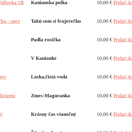
rídlovka 1B
Kanianska polka
10,00 €
Pridať d
čku - spev
Takú som si frajerečku
10,00 €
Pridať d
Padla rosička
10,00 €
Pridať d
V Kanianke
10,00 €
Pridať d
spev
Láska,čistá voda
10,00 €
Pridať d
irigent
Zmes-Maguranka
10,00 €
Pridať d
ný
Krásny čas vianočný
10,00 €
Pridať d