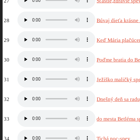
27
Šťastie,zdravie spe
28
Búvaj dieťa krásne
29
Keď Mária plačúce
30
Poďme bratia do B
31
Ježiško maličký sp
32
Dnešný deň sa rad
33
do mesta Betléma 
34
Tichá noc-spev