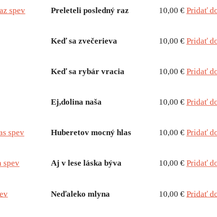
raz spev
Preleteli posledný raz
10,00 €
Pridať d
Keď sa zvečerieva
10,00 €
Pridať d
Keď sa rybár vracia
10,00 €
Pridať d
Ej,dolina naša
10,00 €
Pridať d
as spev
Huberetov mocný hlas
10,00 €
Pridať d
a spev
Aj v lese láska býva
10,00 €
Pridať d
ev
Neďaleko mlyna
10,00 €
Pridať d