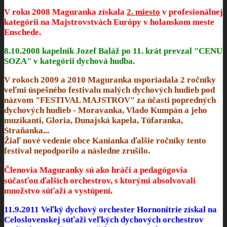
V roku 2008 Maguranka získala
2. miesto
v profesionálnej
kategórii na Majstrovstvách Európy v holanskom meste
Enschede.
8.10.2008 kapelník Jozef Baláž po 11. krát prevzal
"CENU
SOZA"
v kategórii dychová hudba.
V rokoch 2009 a 2010 Maguranka usporiadala 2 ročníky
veľmi úspešného festivalu malých dychových hudieb pod
názvom
"FESTIVAL MAJSTROV"
za účasti popredných
dychových hudieb - Moravanka, Vlado Kumpán a jeho
muzikanti, Gloria, Dunajská kapela, Túfaranka,
Straňanka...
Žiaľ nové vedenie obce Kanianka ďalšie ročníky tento
festival nepodporilo a následne zrušilo.
Členovia Maguranky sú ako hráči a pedagógovia
súčasťou ďalších orchestrov, s ktorými absolvovali
množstvo súťaží a vystúpení.
11.9.2011 Veľký dychový orchester Hornonitrie získal na
Celoslovenskej súťaži veľkých dychových orchestrov