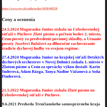
https://www.rtvs.sk/radio/archiv/1610/449220
Ceny a ocenenia
24.5.2024 Maguranka Junior získala na Celoslovenskej
súťaži v Púchove Zlaté pásmo a počtom bodov 2. miesto,
Cenu poroty za predvedenie povinnej skladby, a Uznanie
poroty Jozefovi Balážovi za dlhoročné zachovávanie
tradície dychovej hudby vo svojom regióne.
27.4.2024 Maguranka Junior na krajskej súťaži Detských
dychových orchestrov v Novej Dubnici získala 1. miesto v
Zlatom pásme a Cenu za spevácky výkon dostali- Karin
Suderová, Adam Rázga, Tanya Nadine Vážanová a Soňa
Findorová.
21.5.2022 Maguranka Junior získala Zlaté pásmo na
Celoslovenskej súťaži v Púchove.
9.6.2021 Predseda Trenčianskeho samosprávneho kraja