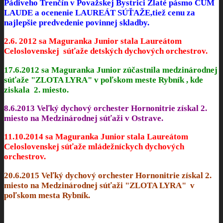
Pádiveho Trenčín v Považskej Bystrici Zlaté pásmo CUM
LAUDE a ocenenie LAUREÁT SÚŤAŽE,tiež cenu za
najlepšie predvedenie povinnej skladby.
2.6. 2012 sa Maguranka Junior stala
Laureátom
Celoslovenskej súťaže detských dychových orchestrov.
17.6.2012 sa Maguranka Junior zúčastnila medzinárodnej
súťaže "ZLOTA LYRA" v poľskom meste Rybník , kde
ziskala
2. miesto
.
8.6.2013 Veľký dychový orchester Hornonitrie získal
2.
miesto
na Medzinárodnej súťaži v Ostrave.
11.10.2014 sa Maguranka Junior stala
Laureátom
Celoslovenskej súťaže mládežníckych dychových
orchestrov.
20.6.2015 Veľký dychový orchester Hornonitrie získal
2.
miesto
na Medzinárodnej súťaži "ZLOTA LYRA" v
poľskom mesta Rybník.