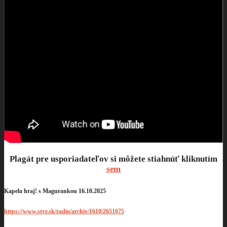
Plagát pre usporiadateľov si môžete stiahnúť kliknutím
sem
Kapela hraj! s Magurankou 16.10.2025
https://www.stvr.sk/radio/archiv/1610/2651675