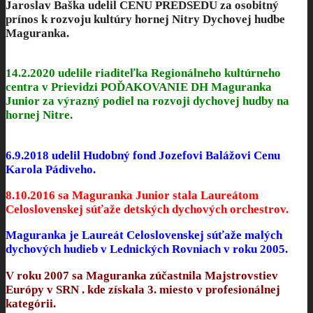
Jaroslav Baška udelil CENU PREDSEDU za osobitný
prínos k rozvoju kultúry hornej Nitry Dychovej hudbe
Maguranka.
14.2.2020 udelile riaditeľka Regionálneho kultúrneho
centra v Prievidzi POĎAKOVANIE DH Maguranka
Junior za výrazný podiel na rozvoji dychovej hudby na
hornej Nitre.
6.9.2018 udelil Hudobný fond Jozefovi Balážovi Cenu
Karola Pádiveho.
8.10.2016 sa Maguranka Junior stala
Laureátom
Celoslovenskej súťaže detských dychových orchestrov.
Maguranka je Laureát
Celoslovenskej súťaže malých
dychových hudieb v Lednických Rovniach v roku 2005.
V roku 2007 sa Maguranka zúčastnila Majstrovstiev
Európy v SRN . kde získala
3. miesto
v profesionálnej
kategórii.