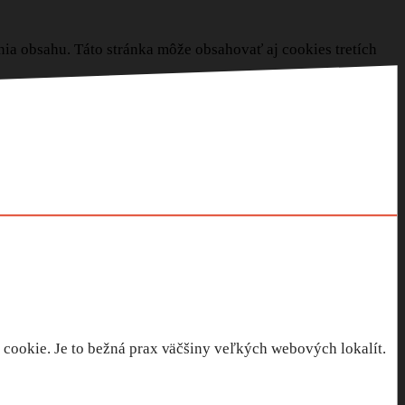
enia obsahu. Táto stránka môže obsahovať aj cookies tretích
 cookie. Je to bežná prax väčšiny veľkých webových lokalít.