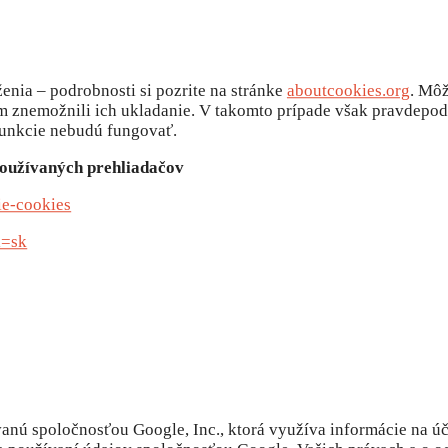
nia – podrobnosti si pozrite na stránke
aboutcookies.org
. Môž
 im znemožnili ich ukladanie. V takomto prípade však pravdepo
funkcie nebudú fungovať.
používaných prehliadačov
ie-cookies
l=sk
anú spoločnosťou Google, Inc., ktorá využíva informácie na ú