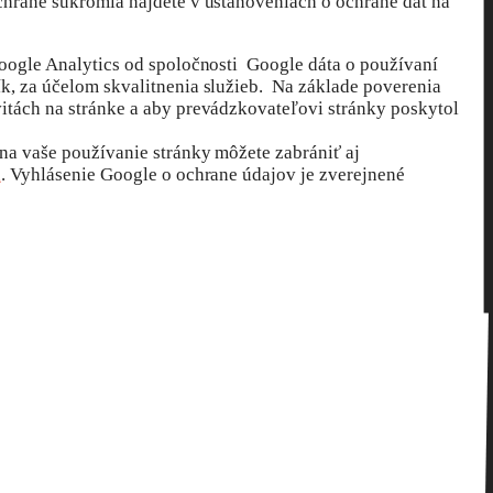
ochrane súkromia nájdete v ustanoveniach o ochrane dát na
oogle Analytics od spoločnosti Google dáta o používaní
k, za účelom skvalitnenia služieb. Na základe poverenia
vitách na stránke a aby prevádzkovateľovi stránky poskytol
a vaše používanie stránky môžete zabrániť aj
n
. Vyhlásenie Google o ochrane údajov je zverejnené