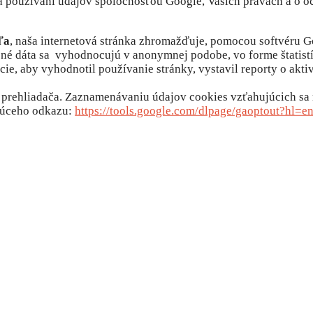
í a používaní údajov spoločnosťou Google, Vašich právach a o 
ľa
, naša internetová stránka zhromažďuje, pomocou softvéru G
ené dáta sa vyhodnocujú v anonymnej podobe, vo forme štatistí
ie, aby vyhodnotil používanie stránky, vystavil reporty o akti
prehliadača. Zaznamenávaniu údajov cookies vzťahujúcich sa n
júceho odkazu:
https://tools.google.com/dlpage/gaoptout?hl=e