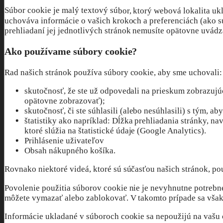
Súbor cookie je malý textový súbor, ktorý webová lokalita uk
uchováva informácie o vašich krokoch a preferenciách (ako sú 
prehliadaní jej jednotlivých stránok nemusíte opätovne uvádz
Ako používame súbory cookie?
Rad našich stránok používa súbory cookie, aby sme uchovali:
skutočnosť, že ste už odpovedali na prieskum zobrazujú
opätovne zobrazovať);
skutočnosť, či ste súhlasili (alebo nesúhlasili) s tým, a
štatistiky ako napríklad: Dĺžka prehliadania stránky, n
ktoré slúžia na štatistické údaje (Google Analytics).
Prihlásenie uživateľov
Obsah nákupného košíka.
Rovnako niektoré videá, ktoré sú súčasťou našich stránok, pou
Povolenie použitia súborov cookie nie je nevyhnutne potrebné
môžete vymazať alebo zablokovať. V takomto prípade sa však m
Informácie ukladané v súboroch cookie sa nepoužijú na vašu o