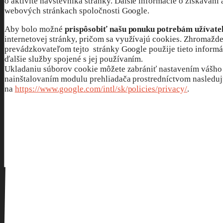
o aktivite návštevníka stránky. Ďalšie informácie o získavan
webových stránkach spoločnosti Google.
Aby bolo možné
prispôsobiť našu ponuku potrebám užívate
internetovej stránky, pričom sa využívajú cookies. Zhromažd
prevádzkovateľom tejto stránky Google použije tieto informác
ďalšie služby spojené s jej používaním.
Ukladaniu súborov cookie môžete zabrániť nastavením vášho 
nainštalovaním modulu prehliadača prostredníctvom nasledu
na
https://www.google.com/intl/sk/policies/privacy/
.