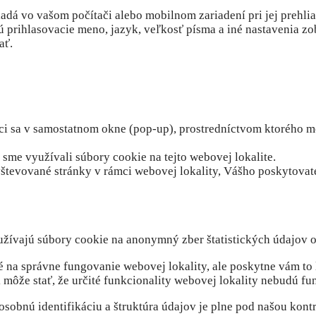
ladá vo vašom počítači alebo mobilnom zariadení pri jej prehli
prihlasovacie meno, jazyk, veľkosť písma a iné nastavenia zobr
ať.
ci sa v samostatnom okne (pop-up), prostredníctvom ktorého mô
by sme využívali súbory cookie na tejto webovej lokalite.
avštevované stránky v rámci webovej lokality, Vášho poskytovate
žívajú súbory cookie na anonymný zber štatistických údajov o to
 na správne fungovanie webovej lokality, ale poskytne vám to 
ôže stať, že určité funkcionality webovej lokality nebudú fun
sobnú identifikáciu a štruktúra údajov je plne pod našou kontr