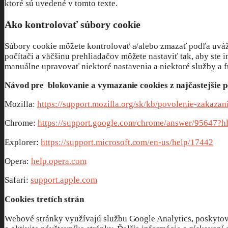
ktoré sú uvedené v tomto texte.
Ako kontrolovať súbory cookie
Súbory cookie môžete kontrolovať a/alebo zmazať podľa uváže
počítači a väčšinu prehliadačov môžete nastaviť tak, aby ste
manuálne upravovať niektoré nastavenia a niektoré služby a 
Návod pre blokovanie a vymazanie cookies z najčastejšie 
Mozilla:
https://support.mozilla.org/sk/kb/povolenie-zakazan
Chrome:
https://support.google.com/chrome/answer/95647?h
Explorer:
https://support.microsoft.com/en-us/help/17442
Opera:
help.opera.com
Safari:
support.apple.com
Cookies tretích strán
Webové stránky využívajú službu Google Analytics, poskytov