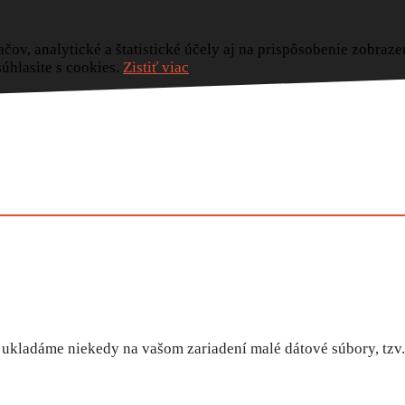
ačov, analytické a štatistické účely aj na prispôsobenie zobraz
úhlasite s cookies.
Zistiť viac
 ukladáme niekedy na vašom zariadení malé dátové súbory, tzv.