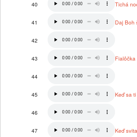
40
Tichá no
41
Daj Boh š
42
43
Fialôčka
44
45
Keď sa t
46
47
Keď svit