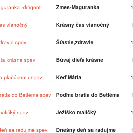
uranka -dirigent
Zmes-Maguranka
as vianočný
Krásny čas vianočný
zdravie spev
Šťastie,zdravie
eťa krásne spev
Búvaj dieťa krásne
a plačúcemu spev
Keď Mária
atia do Betléma spev
Poďme bratia do Betléma
maličký spev
Ježiško maličký
eň sa radujme spev
Dnešný deň sa radujme