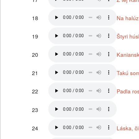
18
Na halúz
19
Štyri hús
20
Kaniansk
21
Takú som
22
Padla ro
23
24
Láska, č