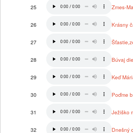
25
Zmes-Mag
26
Krásny č
27
Šťastie,
28
Búvaj di
29
Keď Mári
30
Poďme br
31
Ježiško 
32
Dnešný d