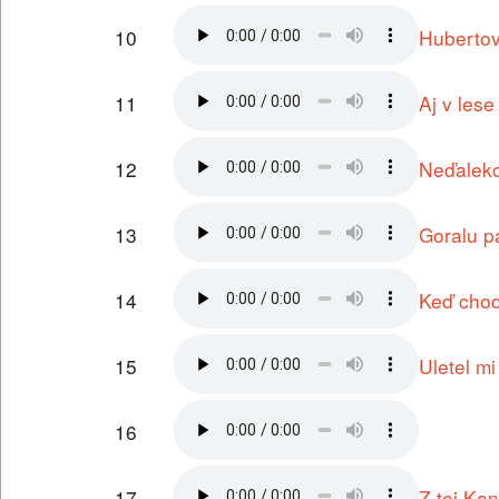
10
Hubertov
11
Aj v les
12
Neďalek
13
Goralu p
14
Keď chod
15
Uletel mi
16
17
Z tej Ka