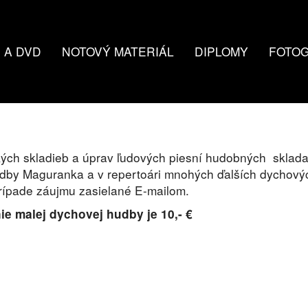
 A DVD
NOTOVÝ MATERIÁL
DIPLOMY
FOTOG
ch skladieb a úprav ľudových piesní hudobných sklada
by Maguranka a v repertoári mnohých ďalších dychových
rípade záujmu zasielané E-mailom.
e malej dychovej hudby je 10,- €