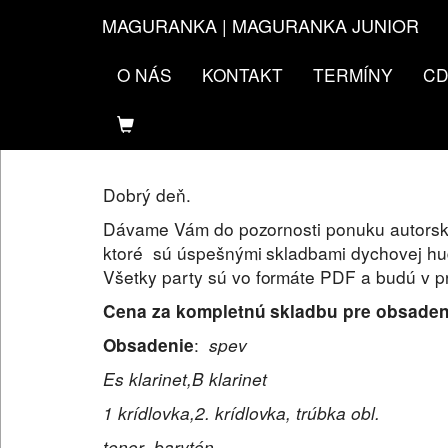
MAGURANKA | MAGURANKA JUNIOR
O NÁS
KONTAKT
TERMÍNY
CD
NOTOVÝ MATERIÁL
Dobrý deň.
Dávame Vám do pozornosti ponuku autorský
ktoré sú úspešnými skladbami dychovej hud
Všetky party sú vo formáte PDF a budú v p
Cena za kompletnú skladbu pre obsadeni
:
spev
Obsadenie
Es klarinet,B klarinet
1 krídlovka,2. krídlovka, trúbka obl.
tenor ,barytón