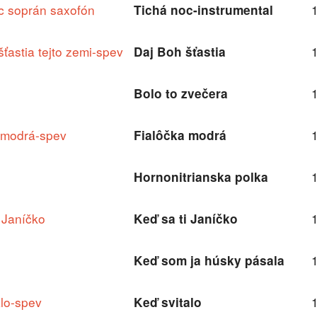
c soprán saxofón
Tichá noc-instrumental
ťastia tejto zemi-spev
Daj Boh šťastia
Bolo to zvečera
 modrá-spev
Fialôčka modrá
Hornonitrianska polka
i Janíčko
Keď sa ti Janíčko
Keď som ja húsky pásala
alo-spev
Keď svitalo