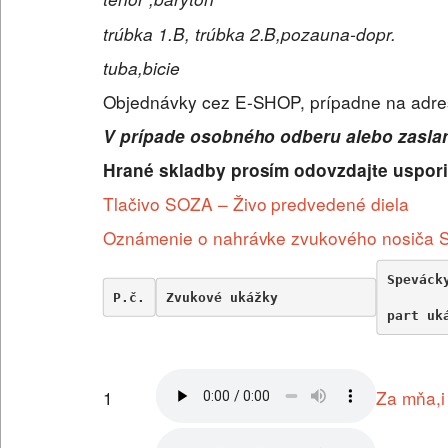
trúbka 1.B, trúbka 2.B,pozauna-dopr.
tuba,bicie
Objednávky cez E-SHOP, prípadne na adres
V prípade osobného odberu alebo zaslan
Hrané skladby prosím odovzdajte uspori
Tlačivo SOZA – Živo predvedené diela
Oznámenie o nahrávke zvukového nosiča
Speváck
P.č.
Zvukové ukážky           
part uk
1
Za mňa,i