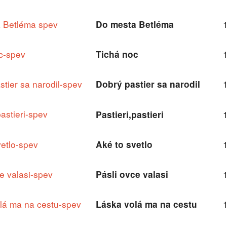
 Betléma spev
Do mesta Betléma
c-spev
Tichá noc
stier sa narodil-spev
Dobrý pastier sa narodil
pastieri-spev
Pastieri,pastieri
vetlo-spev
Aké to svetlo
ce valasi-spev
Pásli ovce valasi
lá ma na cestu-spev
Láska volá ma na cestu