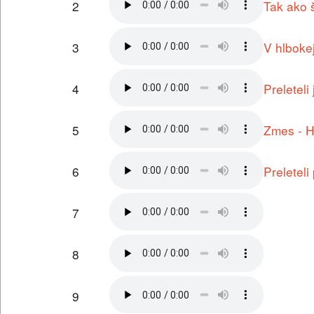
2
Tak ako 
3
V hlboke
4
Preleteli
5
Zmes - H
6
Preleteli
7
8
9