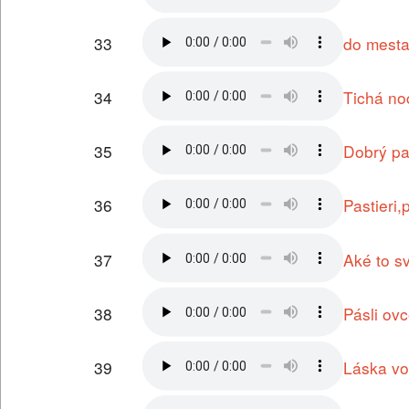
33
do mesta
34
Tichá no
35
Dobrý pa
36
Pastieri,
37
Aké to s
38
Pásli ov
39
Láska vo