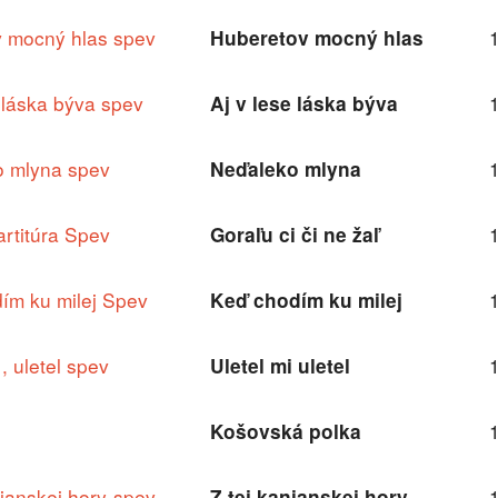
 mocný hlas spev
Huberetov mocný hlas
e láska býva spev
Aj v lese láska býva
o mlyna spev
Neďaleko mlyna
artitúra Spev
Goraľu ci či ne žaľ
ím ku milej Spev
Keď chodím ku milej
 , uletel spev
Uletel mi uletel
Košovská polka
nianskej hory-spev
Z tej kanianskej hory