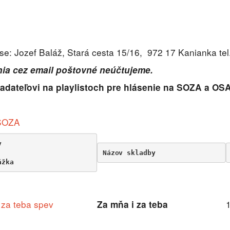
e: Jozef Baláž, Stará cesta 15/16, 972 17 Kanianka te
ia cez email poštovné neúčtujeme.
adateľovi na playlistoch pre hlásenie na SOZA a OSA
 SOZA
y 
Názov skladby       
ážka
 za teba spev
Za mňa i za teba