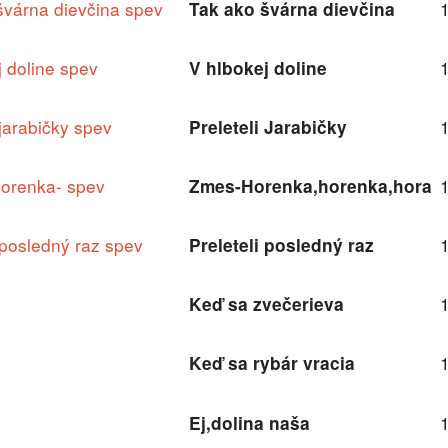
švárna dievčina spev
Tak ako švárna dievčina
j doline spev
V hlbokej doline
 jarabičky spev
Preleteli Jarabičky
orenka- spev
Zmes-Horenka,horenka,hora
 posledný raz spev
Preleteli posledný raz
Keď sa zvečerieva
Keď sa rybár vracia
Ej,dolina naša