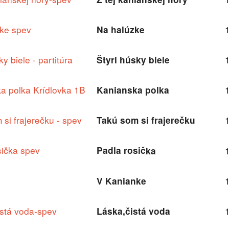
ke spev
Na halúzke
ky biele - partitúra
Štyri húsky biele
a polka Krídlovka 1B
Kanianska polka
 si frajerečku - spev
Takú som si frajerečku
sička spev
Padla rosička
V Kanianke
istá voda-spev
Láska,čistá voda